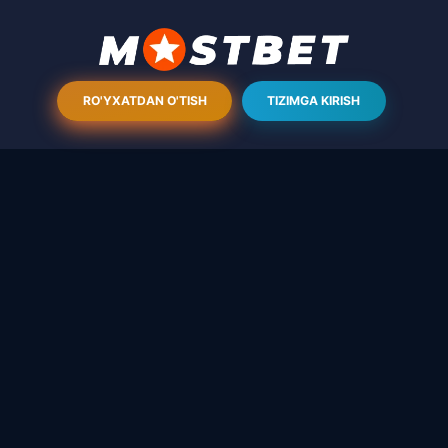
RO'YXATDAN O'TISH
TIZIMGA KIRISH