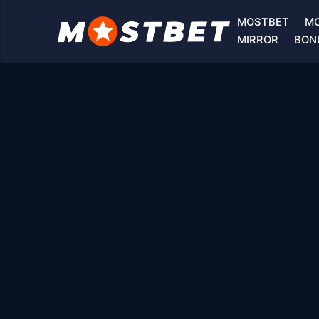
MOSTBET
MO
MIRROR
BON