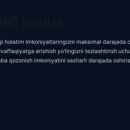
NO bonus
gi holatim Imkoniyatlaringizni maksimal darajada 
ffaqiyatga erishish yo'lingizni tezlashtirish uch
ba qozonish imkoniyatini sezilarli darajada oshiri
INO
gi holatim Har qanday lazzat uchun o'yinlarning ke