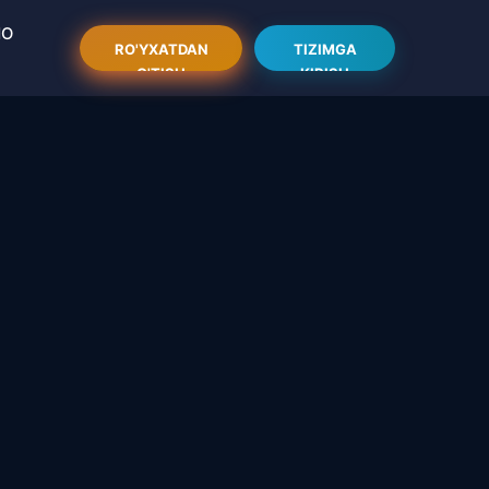
MO
RO'YXATDAN
TIZIMGA
O'TISH
KIRISH